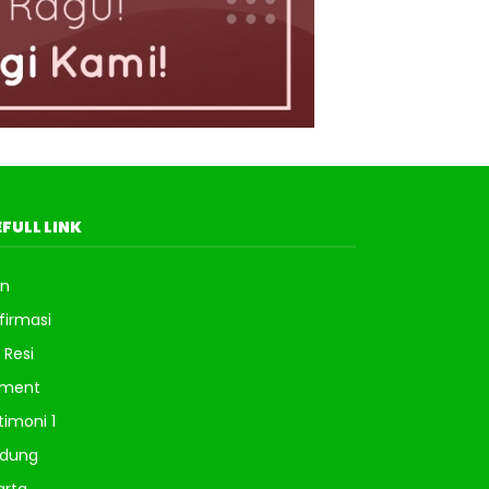
FULL LINK
in
firmasi
 Resi
yment
timoni 1
dung