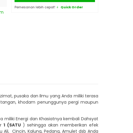
Pemesanan lebih cepat!
Quick Order
am
imat, pusaka dan Ilmu yang Anda miliki terasa
 pantangan, khodam penunggunya pergi maupun
 miliki Energi dan Khasiatnya kembali Dahsyat
or
1 (SATU
) sehingga akan memberikan efek
 Ali, Cincin, Kalung, Pedang, Amulet dsb Anda