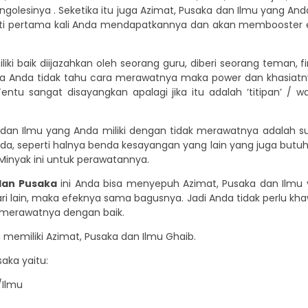
olesinya . Seketika itu juga Azimat, Pusaka dan Ilmu yang An
erti pertama kali Anda mendapatkannya dan akan membooster 
ki baik diijazahkan oleh seorang guru, diberi seorang teman,
jika Anda tidak tahu cara merawatnya maka power dan khasiat
Tentu sangat disayangkan apalagi jika itu adalah ‘titipan’ 
dan Ilmu yang Anda miliki dengan tidak merawatnya adalah su
nda, seperti halnya benda kesayangan yang lain yang juga butu
 Minyak ini untuk perawatannya.
dan Pusaka
ini Anda bisa menyepuh Azimat, Pusaka dan Ilmu y
i lain, maka efeknya sama bagusnya. Jadi Anda tidak perlu khawa
 merawatnya dengan baik.
 memiliki Azimat, Pusaka dan Ilmu Ghaib.
aka yaitu:
/Ilmu