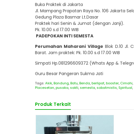
Buka Praktek di Jakarta
Jl. Mampang Prapatan Raya No. 106 Jakarta Sel
Gedung Plaza Basmar Lt.Dasar
Praktek hari Senin & Jumat (dengan Janji).
Pk. 10.00 s.d 17.00 WIB
PADEPOKAN INTI SEMESTA
Perumahan Maharani Village
Blok D.10 Jl.
Barat. Jam praktek: Pk. 10.00 s.d 17.00 WIB
Simpati Hp.081296609372 (Whats App & Telegra
Guru Besar Pangeran Sukma Jati
Tags:
Akik
,
Bandung
,
Batu
,
Benda
,
berlipat
,
booster
,
Cimahi
,
Placesetan
,
pusaka
,
sakti
,
semesta
,
sobatmistis
,
Spiritual
,
Produk Terkait