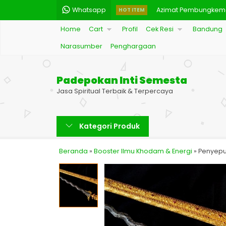
Whatsapp
Azimat Pembungkem
HOT ITEM
Home
Cart
Profil
Cek Resi
Bandung
Mustika Gelang Hari
Narasumber
Penghargaan
Minyak Hikmah Stanbu
Pengisian Ilmu Ghaib
Padepokan Inti Semesta
Garam Kristal Peman
Jasa Spiritual Terbaik & Terpercaya
Mustika Ilmu Laduni
Kategori Produk
Pengisian Khodam As
Beranda
»
Booster Ilmu Khodam & Energi
Azimat Kulit Macan 
»
Penyepu