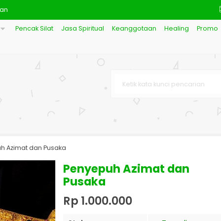
an
Pencak Silat
Jasa Spiritual
Keanggotaan
Healing
Promo
mau
l 1144
,Pelet,Keselamatan
car Aura
y-Syifa Pengobatan
Mahkota Sulaiman
h Azimat dan Pusaka
Penyepuh Azimat dan
Pusaka
Rp 1.000.000