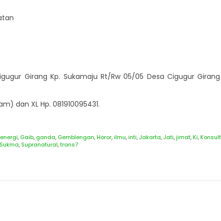
atan
 Cigugur Girang Kp. Sukamaju Rt/Rw 05/05 Desa Cigugur Gi
m) dan XL Hp. 081910095431.
energi
,
Gaib
,
ganda
,
Gemblengan
,
Horor
,
ilmu
,
inti
,
Jakarta
,
Jati
,
jimat
,
Ki
,
Konsult
Sukma
,
Supranatural
,
trans7