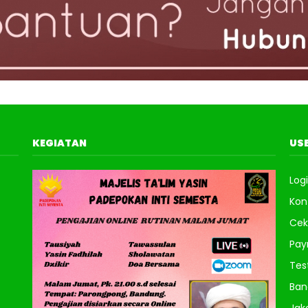
KEGIATAN
USE
Log
Kon
Cek
Pa
Tes
Ban