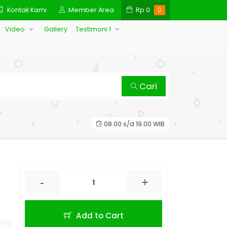
Kontak Kami
Member Area
Rp
0
0
Video
Gallery
Testimoni 1
Cari
08.00 s/d 19.00 WIB
-
+
Add to Cart