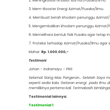
2. Meningkatkan khasiat Azimat/Pusaka/Ilmu
3. Mem-Booster Energi Azimat/Pusaka/Ilmu
4. Membuat betah khodam penunggu Azimat/
5. Mengembalikan khodam penunggu Azimat/Pu
6. Memelihara bentuk fisik Pusaka agar tetap i
7. Proteksi terhadap Azimat/Pusaka/Ilmu agar
Mahar:
Rp. 1.000.000,-
Testimoni
Johan – Indramayu – PNS
Selamat Siang Mas Pangeran… Setelah Saya me
seperti sedia kala. Getaran energi pada ilmu 
memilikinya pertama kali. Terimakasih bimbinga
Testimonial lainnya:
Testimonial 1