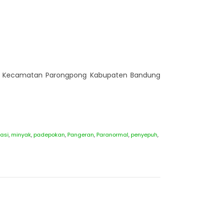
rang Kecamatan Parongpong Kabupaten Bandung
asi
,
minyak
,
padepokan
,
Pangeran
,
Paranormal
,
penyepuh
,