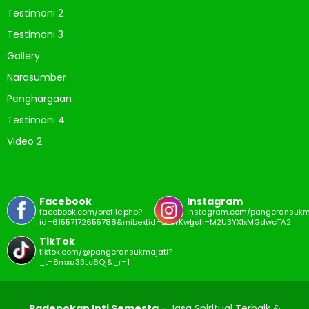
Testimoni 2
Testimoni 3
Gallery
Narasumber
Penghargaan
Testimoni 4
Video 2
Facebook
Instagram
facebook.com/profile.php?
instagram.com/pangeransukm
id=61557172655788&mibextid=ZbWKwL
igsh=M2U3YXIxMGdwcTA2
TikTok
tiktok.com/@pangeransukmajati?
_t=8mxa33Lc6Qj&_r=1
Padepokan Inti Semesta
- Jasa Spiritual Terbaik &