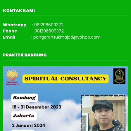
KONTAK KAMI
Whatsapp
: 081296609372
Phone
: 081296609372
Email
: pangeransukmajati@yahoo.com
PRAKTEK BANDUNG