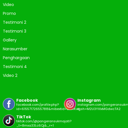
Video
Promo
Testimoni 2
Testimoni 3
Gallery
Narasumber
Penghargaan
Testimoni 4
Video 2
Facebook
Instagram
facebook.com/profile.php?
instagram.com/pangeransukm
id=61557172655788&mibextid=ZbWKwL
igsh=M2U3YXIxMGdwcTA2
TikTok
tiktok.com/@pangeransukmajati?
_t=8mxa33Lc6Qj&_r=1