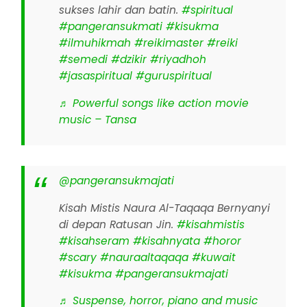
sukses lahir dan batin.
#spiritual
#pangeransukmati
#kisukma
#ilmuhikmah
#reikimaster
#reiki
#semedi
#dzikir
#riyadhoh
#jasaspiritual
#guruspiritual
♬ Powerful songs like action movie
music – Tansa
@pangeransukmajati
Kisah Mistis Naura Al-Taqaqa Bernyanyi
di depan Ratusan Jin.
#kisahmistis
#kisahseram
#kisahnyata
#horor
#scary
#nauraaltaqaqa
#kuwait
#kisukma
#pangeransukmajati
♬ Suspense, horror, piano and music