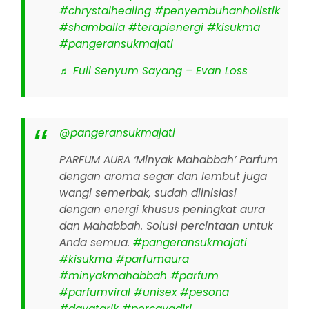
#chrystalhealing
#penyembuhanholistik
#shamballa
#terapienergi
#kisukma
#pangeransukmajati
♬ Full Senyum Sayang – Evan Loss
@pangeransukmajati
PARFUM AURA ‘Minyak Mahabbah’ Parfum
dengan aroma segar dan lembut juga
wangi semerbak, sudah diinisiasi
dengan energi khusus peningkat aura
dan Mahabbah. Solusi percintaan untuk
Anda semua.
#pangeransukmajati
#kisukma
#parfumaura
#minyakmahabbah
#parfum
#parfumviral
#unisex
#pesona
#dayatarik
#percayadiri