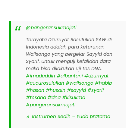
@pangeransukmajati
Ternyata Dzurriyat Rosulullah SAW di
Indonesia adalah para keturunan
Walisongo yang bergelar Sayyid dan
Syarif. Untuk menguji kefalidan data
maka bisa dilakukan uji tes DNA.
#imaduddin
#albantani
#dzurriyat
#cucurosulullah
#walisongo
#habib
#hasan
#husain
#sayyid
#syarif
#tesdna
#dna
#kisukma
#pangeransukmajati
♬ Instrumen Sedih – Yuda pratama