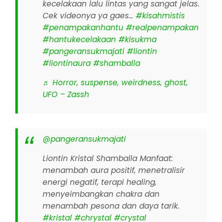
kecelakaan lalu lintas yang sangat jelas.
Cek videonya ya gaes…
#kisahmistis
#penampakanhantu
#realpenampakan
#hantukecelakaan
#kisukma
#pangeransukmajati
#liontin
#liontinaura
#shamballa
♬ Horror, suspense, weirdness, ghost,
UFO – Zassh
@pangeransukmajati
Liontin Kristal Shamballa Manfaat:
menambah aura positif, menetralisir
energi negatif, terapi healing,
menyeimbangkan chakra dan
menambah pesona dan daya tarik.
#kristal
#chrystal
#crystal