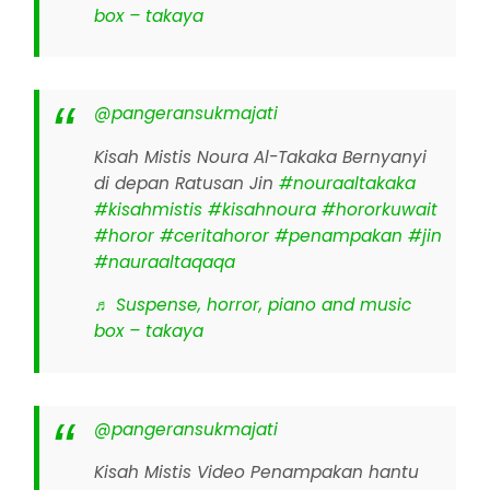
box – takaya
@pangeransukmajati
Kisah Mistis Noura Al-Takaka Bernyanyi
di depan Ratusan Jin
#nouraaltakaka
#kisahmistis
#kisahnoura
#hororkuwait
#horor
#ceritahoror
#penampakan
#jin
#nauraaltaqaqa
♬ Suspense, horror, piano and music
box – takaya
@pangeransukmajati
Kisah Mistis Video Penampakan hantu