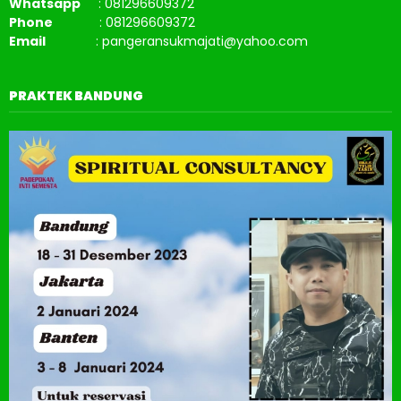
Whatsapp
: 081296609372
Phone
: 081296609372
Email
: pangeransukmajati@yahoo.com
PRAKTEK BANDUNG