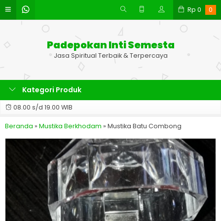
Rp
0
0
Padepokan Inti Semesta
Jasa Spiritual Terbaik & Terpercaya
Kategori Produk
08.00 s/d 19.00 WIB
Beranda
»
Mustika Berkhodam
»
Mustika Batu Combong