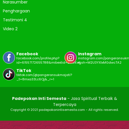
Narasumber
Penghargaan
Testimoni 4
Video 2
Facebook
Instagram
facebook.com/profile.php?
instagram.com/pangeransukm
id=61557172655788&mibextid=ZbWKwL
igsh=M2U3YXIxMGdwcTA2
TikTok
tiktok.com/@pangeransukmajati?
_t=8mxa33Lc6Qj&_r=1
Padepokan Inti Semesta
- Jasa Spiritual Terbaik &
Terpercaya
Copyright © 2021 padepokanintisemesta.com - All rights reserved.