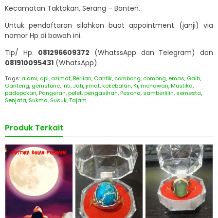
Kecamatan Taktakan, Serang – Banten.
Untuk pendaftaran silahkan buat appointment (janji) via
nomor Hp di bawah ini.
Tlp/ Hp.
081296609372
(WhatssApp dan Telegram) dan
081910095431
(WhatsApp)
Tags:
alami
,
api
,
azimat
,
Berlian
,
Cantik
,
combong
,
comong
,
emas
,
Gaib
,
Ganteng
,
gemstone
,
inti
,
Jati
,
jimat
,
kekebalan
,
Ki
,
menawan
,
Mustika
,
padepokan
,
Pangeran
,
pelet
,
pengasihan
,
Pesona
,
samberlilin
,
semesta
,
Senjata
,
Sukma
,
Susuk
,
Tajam
Produk Terkait