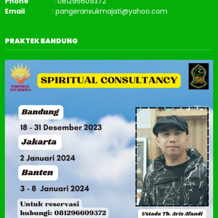
Phone
: 081296609372
Email
: pangeransukmajati@yahoo.com
PRAKTEK BANDUNG