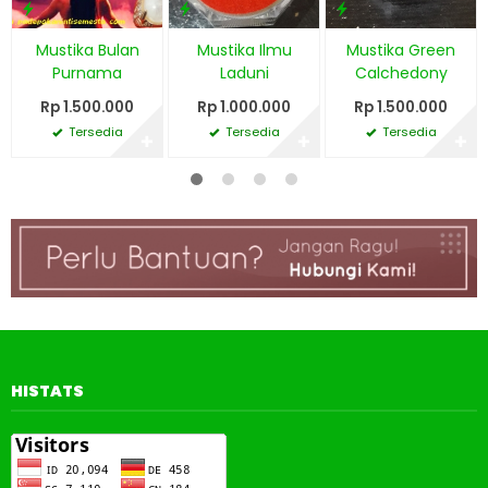
Mustika Bulan
Mustika Ilmu
Mustika Green
Purnama
Laduni
Calchedony
Rp 1.500.000
Rp 1.000.000
Rp 1.500.000
Tersedia
Tersedia
Tersedia
✚
✚
✚
HISTATS