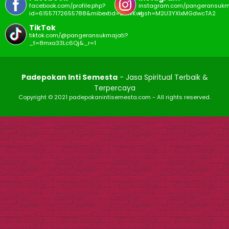
facebook.com/profile.php?
instagram.com/pangeransukm
id=61557172655788&mibextid=ZbWKwL
igsh=M2U3YXIxMGdwcTA2
TikTok
tiktok.com/@pangeransukmajati?
_t=8mxa33Lc6Qj&_r=1
Padepokan Inti Semesta
- Jasa Spiritual Terbaik &
Terpercaya
Copyright © 2021 padepokanintisemesta.com - All rights reserved.